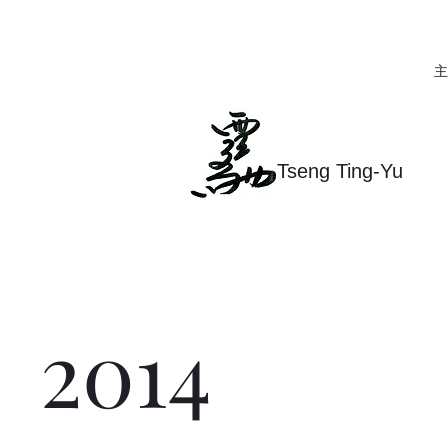
主
Tseng Ting-Yu
2014