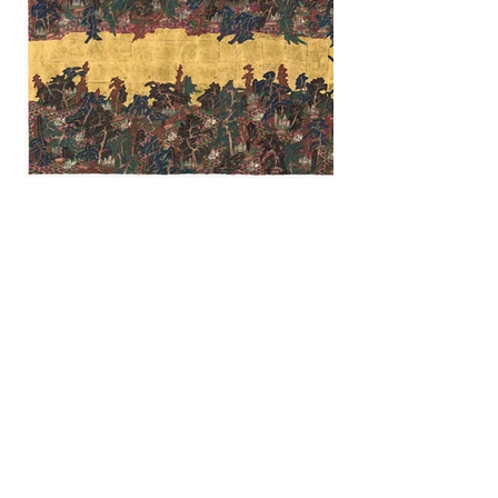
國立臺灣師範大學美術學系 專案助理教授曾霆羽
[
tsengtingyu@ntnu.edu.tw
] | [106310台北市大安區師大路1號] | [02-
77493054]